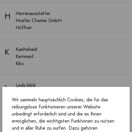
H
Herrenausstatter
Hoefer Chemie GmbH
Höffner
K
Kaelteheld
Kernmed
Kiko
L
Leds-blink
Lioninox
led-fashion
Wir sammeln hauptsächlich Cookies, die für das
reibungslose Funktionieren unserer Website
unbedingt erforderlich sind und die es Ihnen
ermöglichen, die wichtigsten Funktionen zu nutzen
M
Mastervolt
und in aller Ruhe zu surfen. Dazu gehören
Medimops