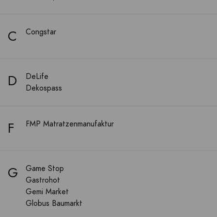
C
Congstar
D
DeLife
Dekospass
F
FMP Matratzenmanufaktur
G
Game Stop
Gastrohot
Gemi Market
Globus Baumarkt