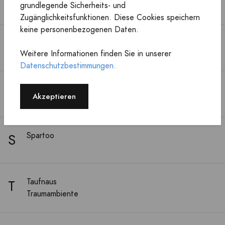
grundlegende Sicherheits- und
My Theresa
Zugänglichkeitsfunktionen. Diese Cookies speichern
keine personenbezogenen Daten.
N
Nuki
Weitere Informationen finden Sie in unserer
Datenschutzbestimmungen.
R
Richard Kirsch
Akzeptieren
S
Spartoo
T
Taufnaus
Traumambiente