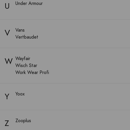
U
Under Armour
V
Vans
Vertbaudet
W
Wayfair
Wisch Star
Work Wear Profi
Y
Yoox
Z
Zooplus