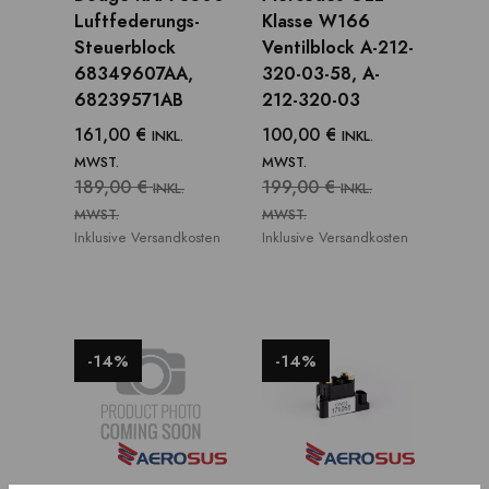
Luftfederungs-
Klasse W166
Steuerblock
Ventilblock A-212-
68349607AA,
320-03-58, A-
68239571AB
212-320-03
161,00 €
100,00 €
INKL.
INKL.
MWST.
MWST.
189,00 €
199,00 €
INKL.
INKL.
MWST.
MWST.
Inklusive Versandkosten
Inklusive Versandkosten
-14%
-14%