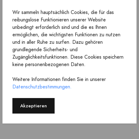
Wir sammeln hauptsächlich Cookies, die für das
reibungslose Funktionieren unserer Website
unbedingt erforderlich sind und die es Ihnen
Anzeige
Anzeige
ermöglichen, die wichtigsten Funktionen zu nutzen
Bei
aerosus
Bei
aerosus
und in aller Ruhe zu surfen. Dazu gehören
Dodge RAM 2500
Opel Movano B
grundlegende Sicherheits- und
Luftfederungs-
(X62) 2010-2021
Zugänglichkeitsfunktionen. Diese Cookies speichern
Ventilblock
Luftfederungs-
keine personenbezogenen Daten.
68349607AA,
Ventilblock
68239571AB
95514728
Weitere Informationen finden Sie in unserer
161,00 €
161,00 €
INKL.
INKL.
Datenschutzbestimmungen.
MWST.
MWST.
189,00 €
189,00 €
INKL.
INKL.
Akzeptieren
MWST.
MWST.
Inklusive Versandkosten
Inklusive Versandkosten