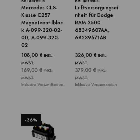
Bei
aerosus
Bei
aerosus
Mercedes CLS-
Luftversorgungsei
Klasse C257
nheit für Dodge
Magnetventilbloc
RAM 3500
k A-099-320-02-
68349607AA,
00, A-099-320-
68239571AB
02
108,00 €
326,00 €
INKL.
INKL.
MWST.
MWST.
169,00 €
379,00 €
INKL.
INKL.
MWST.
MWST.
Inklusive Versandkosten
Inklusive Versandkosten
-36%