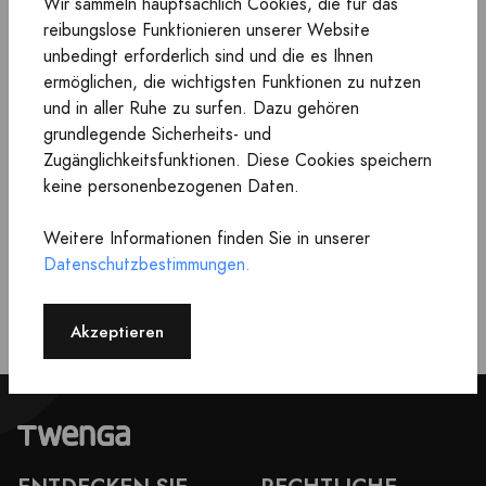
Wir sammeln hauptsächlich Cookies, die für das
Firmensitz:
: Chez WeWork - 4 Rue Jules Lefebvre
reibungslose Funktionieren unserer Website
75009 PARIS
unbedingt erforderlich sind und die es Ihnen
ermöglichen, die wichtigsten Funktionen zu nutzen
Verlagsleiter
: Cédric Anès
und in aller Ruhe zu surfen. Dazu gehören
grundlegende Sicherheits- und
Twenga
Die Website
wird auf der Google Cloud
Zugänglichkeitsfunktionen. Diese Cookies speichern
Platform von der Firma Google gehostet:
keine personenbezogenen Daten.
Firmensitz:
: 8 Rue de Londres - 75009 Paris - France
Weitere Informationen finden Sie in unserer
Datenschutzbestimmungen.
Akzeptieren